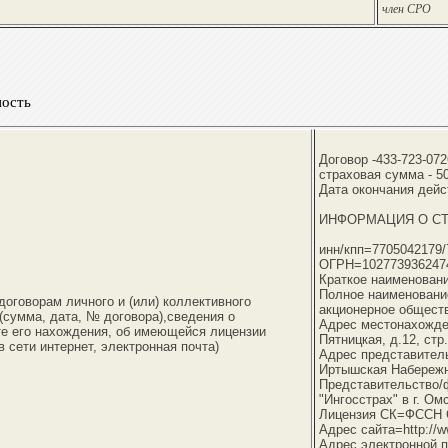
член СРО
ность
Договор -433-723-072
страховая сумма - 5
Дата окончания дейст
ИНФОРМАЦИЯ О С
инн/кпп=7705042179/
ОГРН=102773936247
Краткое наименова
Полное наименовани
оговорам личного и (или) коллективного
акционерное общес
(сумма, дата, № договора),сведения о
Адрес местонахожден
те его нахождения, об имеющейся лицензии
Пятницкая, д.12, стр
в сети интернет, электронная почта)
Адрес представитель
Иртышская Набережн
Представительство
"Ингосстрах" в г. Ом
Лицензия СК=ФССН С 
Адрес сайта=http://w
Адрес электронной п