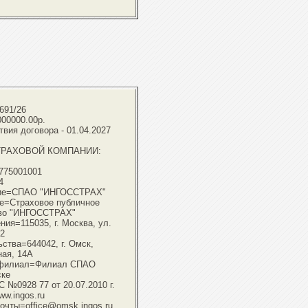
691/26
000000.00р.
вия договора - 01.04.2027
ТРАХОВОЙ КОМПАНИИ:
775001001
4
ние=СПАО "ИНГОССТРАХ"
е=Страховое публичное
тво "ИНГОССТРАХ"
ия=115035, г. Москва, ул.
.2
ства=644042, г. Омск,
ая, 14А
/филиал=Филиал СПАО
ске
№0928 77 от 20.07.2010 г.
ww.ingos.ru
очты=office@omsk.ingos.ru