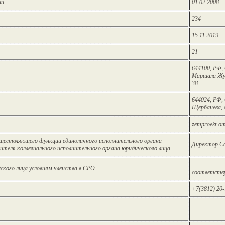
ии
01.02.2008
234
15.11.2019
21
644100, РФ, 
Маршала Жуко
38
644024, РФ, 
Щербанева, 
zemproekt-o
уществляющего функции единоличного исполнительного органа
Директор Са
одителя коллегиального исполнительного органа юридического лица
ского лица условиям членства в СРО
соответств
+7(3812) 20-